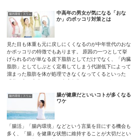
中高年の男女が気になる「おな
腸内環境｜スリム
か」のポッコリ対策とは
見た目も体重も元に戻しにくくなるのが中年世代のおな
かポッコリの特徴でもあります。 原因の一つとして挙
げられるのが単なる皮下脂肪としてだけでなく、「内臓
脂肪」としてしぶとく定着してしまう代謝低下によって
溜まった脂肪を体が処理できなくなってくるといった
「蓄え方の変化」です。中高年期のおなかのポッコリは
しぶとい・落ちにくい・リスキーが特徴です。
腸が健康だといいコトが多くなる
腸内環境｜スリム
ワケ
「腸活」「腸内環境」などという言葉を目にする機会も
多く、「腸」を健康な状態に維持することが大切だとい